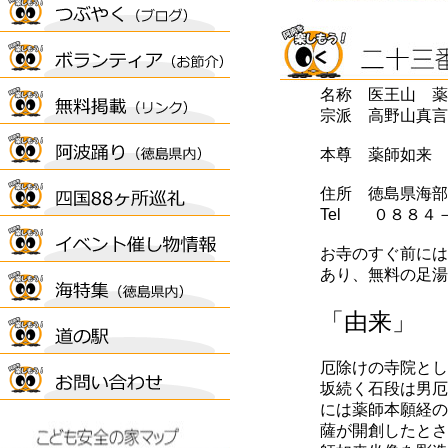
名称 医王山 薬
宗派 高野山真言
本尊 薬師如来
住所 徳島県海部
Tel ０８８４
お寺のすぐ前には
あり、無料の足湯
「由来」
厄除けの寺院とし
坂続く石段は男厄
には薬師本願経の
薩が開創したとさ